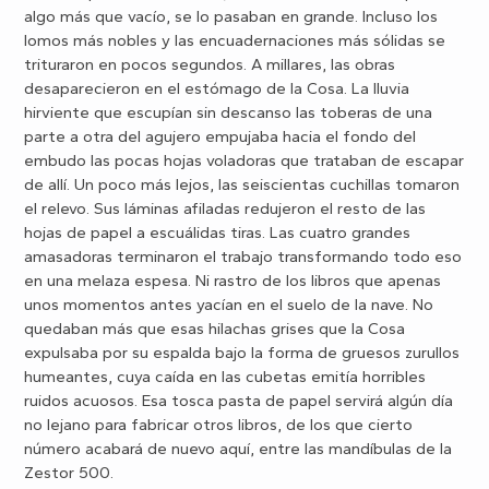
algo más que vacío, se lo pasaban en grande. Incluso los
lomos más nobles y las encuadernaciones más sólidas se
trituraron en pocos segundos. A millares, las obras
desaparecieron en el estómago de la Cosa. La lluvia
hirviente que escupían sin descanso las toberas de una
parte a otra del agujero empujaba hacia el fondo del
embudo las pocas hojas voladoras que trataban de escapar
de allí. Un poco más lejos, las seiscientas cuchillas tomaron
el relevo. Sus láminas afiladas redujeron el resto de las
hojas de papel a escuálidas tiras. Las cuatro grandes
amasadoras terminaron el trabajo transformando todo eso
en una melaza espesa. Ni rastro de los libros que apenas
unos momentos antes yacían en el suelo de la nave. No
quedaban más que esas hilachas grises que la Cosa
expulsaba por su espalda bajo la forma de gruesos zurullos
humeantes, cuya caída en las cubetas emitía horribles
ruidos acuosos. Esa tosca pasta de papel servirá algún día
no lejano para fabricar otros libros, de los que cierto
número acabará de nuevo aquí, entre las mandíbulas de la
Zestor 500.