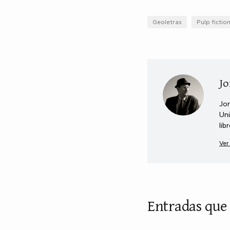
Geoletras
Pulp fictio
Jo
Jor
Uni
lib
Ver
Entradas que