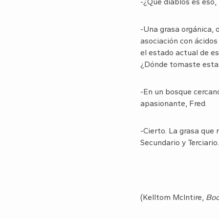
-¿Qué diablos es eso, 
-Una grasa orgánica, 
asociación con ácidos
el estado actual de es
¿Dónde tomaste esta 
-En un bosque cercano 
apasionante, Fred.
-Cierto. La grasa que 
Secundario y Terciari
(Kelltom McIntire,
Boo