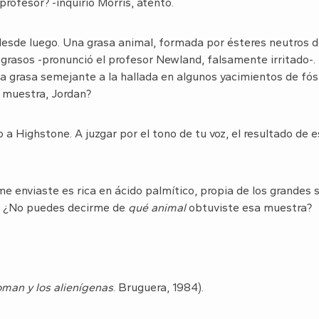
profesor? -inquirió Morris, atento.
desde luego. Una grasa animal, formada por ésteres neutros de
 grasos -pronunció el profesor Newland, falsamente irritado-.
a grasa semejante a la hallada en algunos yacimientos de fósi
muestra, Jordan?
a Highstone. A juzgar por el tono de tu voz, el resultado de es
me enviaste es rica en ácido palmítico, propia de los grandes 
o. ¿No puedes decirme de
qué animal
obtuviste esa muestra?
man y los alienígenas
. Bruguera, 1984).