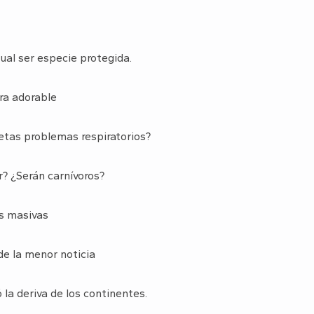
gual ser especie protegida.
era adorable
etas problemas respiratorios?
? ¿Serán carnívoros?
s masivas
de la menor noticia
la deriva de los continentes.