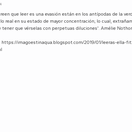
24
creen que leer es una evasión están en los antípodas de la verd
lo real en su estado de mayor concentración; lo cual, extrañ
tener que vérselas con perpetuas diluciones'. Amélie Nothom
: https://imagoestinaqua.blogspot.com/2019/01/leeras-ella-fit
l