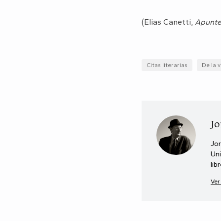
(Elias Canetti,
Apunte
Citas literarias
De la v
Jo
Jor
Uni
lib
Ver