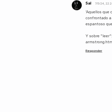
Sal
7/5/24, 22:
S
'Aquellos que 
confrontado a 
espantoso que 
Y sobre "leer"
armstrong.htm
Responder