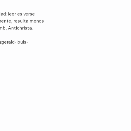
ad: leer es verse
amente, resulta menos
b, Antichrista.
zgerald-louis-