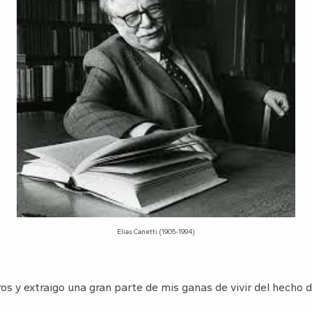
Elias Canetti (1905-1994)
os y extraigo una gran parte de mis ganas de vivir del hecho d