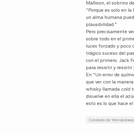
Mallison, el sobrino 
"Porque es solo en la
un alma humana puede
plausibilidad."
Pero precisamente vero
sobre todo en el prim
luces forzado y poco c
trágico suceso del pa
con el primero. Jack F
para resistir y resist
En "Un error de químic
que ver con la manera 
whisky llamada
cold 
disuelve en ella el az
esto es lo que hace e
Condado de Yoknapataw