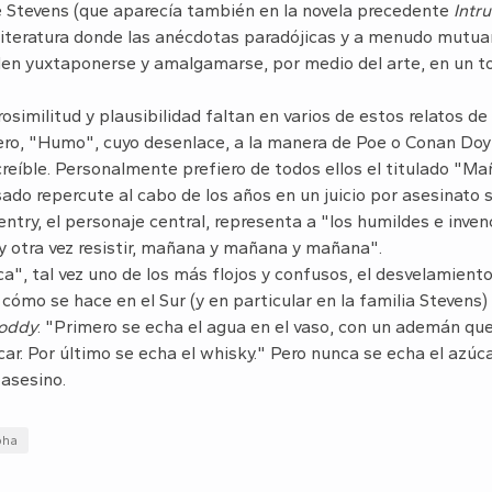
de Stevens (que aparecía también en la novela precedente
Intru
 literatura donde las anécdotas paradójicas y a menudo mutu
n yuxtaponerse y amalgamarse, por medio del arte, en un tod
similitud y plausibilidad faltan en varios de estos relatos de
ero, "Humo", cuyo desenlace, a la manera de Poe o Conan Doyl
reíble. Personalmente prefiero de todos ellos el titulado "Ma
sado repercute al cabo de los años en un juicio por asesinato 
entry, el personaje central, representa a "los humildes e invenc
ir y otra vez resistir, mañana y mañana y mañana".
a", tal vez uno de los más flojos y confusos, el desvelamiento
cómo se hace en el Sur (y en particular en la familia Stevens)
toddy
: "Primero se echa el agua en el vaso, con un ademán que 
úcar. Por último se echa el whisky." Pero nunca se echa el azúc
l asesino.
pha