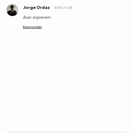
Jorge Ordaz
8/1/17, 11:39
J
Això esperem.
Responder