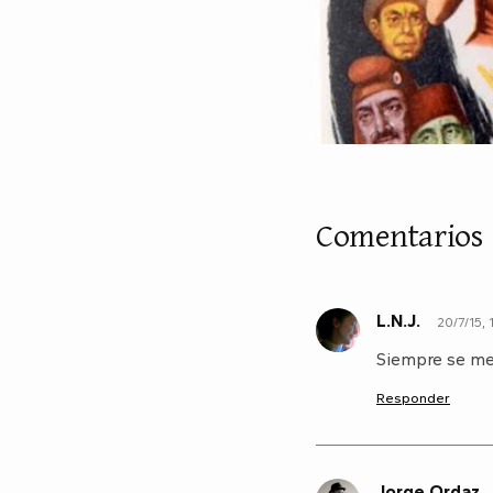
Comentarios
L.N.J.
20/7/15, 
L
Siempre se me 
Responder
Jorge Ordaz