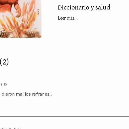
Diccionario y salud
Leer más...
(2)
19:15
dieron mal los refranes...
21/7/15, 11:17