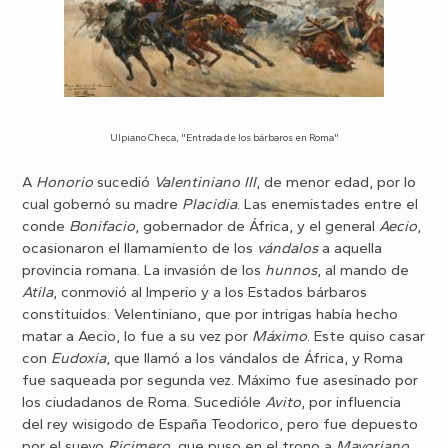
Ulpiano Checa, "Entrada de los bárbaros en Roma"
A
Honorio
sucedió
Valentiniano III
, de menor edad, por lo
cual gobernó su madre
Placidia
. Las enemistades entre el
conde
Bonifacio
, gobernador de África, y el general
Aecio
,
ocasionaron el llamamiento de los
vándalos
a aquella
provincia romana. La invasión de los
hunnos
, al mando de
Atila
, conmovió al Imperio y a los Estados bárbaros
constituidos. Velentiniano, que por intrigas había hecho
matar a Aecio, lo fue a su vez por
Máximo
. Este quiso casar
con
Eudoxia
, que llamó a los vándalos de África, y Roma
fue saqueada por segunda vez. Máximo fue asesinado por
los ciudadanos de Roma. Sucedióle
Avito
, por influencia
del rey wisigodo de España Teodorico, pero fue depuesto
por el suevo
Ricimero
, que puso en el trono a
Mayoriano
,