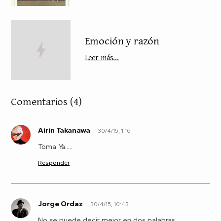
Emoción y razón
Leer más...
Comentarios
(4)
Airin Takanawa
30/4/15, 1:16
A
Toma Ya.....
Responder
Jorge Ordaz
30/4/15, 10:43
J
No se puede decir mejor en dos palabras.