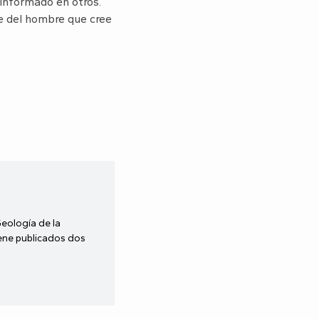
informado en otros.
e del hombre que cree
Geología de la
iene publicados dos