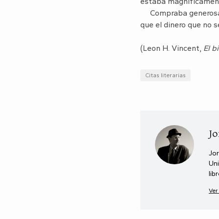
estaba magníficament
Compraba generosamen
que el dinero que no s
(Leon H. Vincent,
El b
Citas literarias
Jo
Jor
Uni
lib
Ver