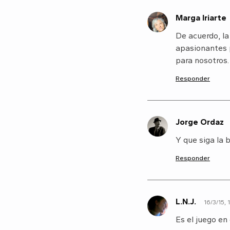
Marga Iriarte
M
De acuerdo, la
apasionantes 
para nosotros.
Responder
Jorge Ordaz
J
Y que siga la 
Responder
L.N.J.
16/3/15, 
L
Es el juego en