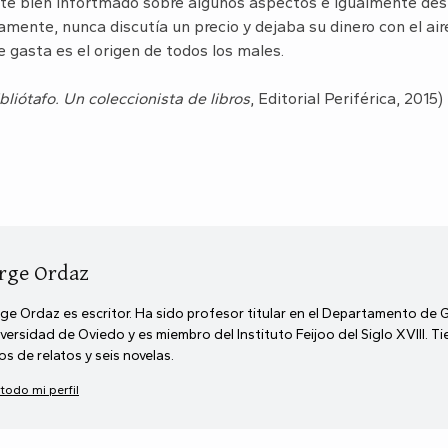
e bien infortmado sobre algunos aspectos e igualmente des
te, nunca discutía un precio y dejaba su dinero con el air
e gasta es el origen de todos los males.
ibliótafo. Un coleccionista de libros
, Editorial Periférica, 2015)
rge Ordaz
ge Ordaz es escritor. Ha sido profesor titular en el Departamento de 
versidad de Oviedo y es miembro del Instituto Feijoo del Siglo XVIII. T
ros de relatos y seis novelas.
 todo mi perfil