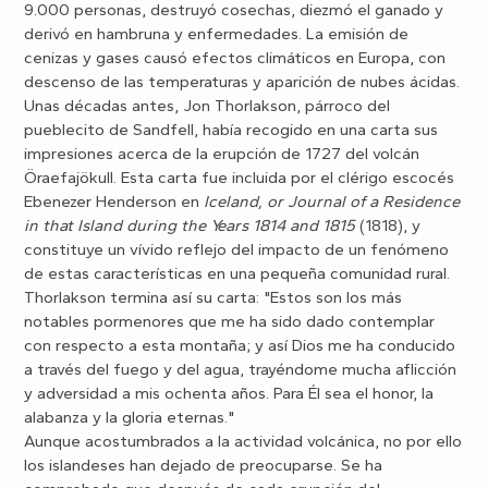
9.000 personas, destruyó cosechas, diezmó el ganado y
derivó en hambruna y enfermedades. La emisión de
cenizas y gases causó efectos climáticos en Europa, con
descenso de las temperaturas y aparición de nubes ácidas.
Unas décadas antes, Jon Thorlakson, párroco del
pueblecito de Sandfell, había recogido en una carta sus
impresiones acerca de la erupción de 1727 del volcán
Öraefajökull. Esta carta fue incluida por el clérigo escocés
Ebenezer Henderson
en
Iceland, or Journal of a Residence
in that Island during the Years 1814 and 1815
(1818), y
constituye un vívido reflejo del impacto de un fenómeno
de estas características en una pequeña comunidad rural.
Thorlakson termina así su carta: "Estos son los más
notables pormenores que me ha sido dado contemplar
con respecto a esta montaña; y así Dios me ha conducido
a través del fuego y del agua, trayéndome mucha aflicción
y adversidad a mis ochenta años. Para Él sea el honor, la
alabanza y la gloria eternas."
Aunque acostumbrados a la actividad volcánica, no por ello
los islandeses han dejado de preocuparse. Se ha