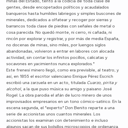
minas del Estado, tentó a la codicia de toda clase de
gentes, desde encopetados políticos y acaudalados
banqueros hasta humildes labriegos y simples buscones de
minerales, dedicados a olfatear y recoger por sierras y
barrancos toda clase de piedras con señales de metal o
cosa parecida. No quedó monte, ni cerro, ni cañada, ni
rincón por explorar y registrar, y por más de media España,
no docenas de minas, sino miles, por luengos siglos
abandonadas, volvieron a entrar en labores con alocada
actividad, sin contar los infinitos pocillos, calicatas y
socavones en yacimientos nunca explorados."
Este frenesí minero llegó, como era previsible, al teatro; y
así, en 1855 el escritor valenciano Enrique Pérez Escrich
escribió una zarzuela en un acto, titulada
Cuarzo, pirita y
alcohol
, a la que puso música su amigo y paisano José
Rogel. La obra parodia el afán de lucro minero de unos
improvisados empresarios en un tono cómico-satírico. En la
escena segunda, el "experto" Don Benito reparte a una
serie de accionistas unos cuantos minerales. Los
accionistas los examinan con detenimiento e incluso
algunos sacan de sus bolsillos microscopios de ordenanza.