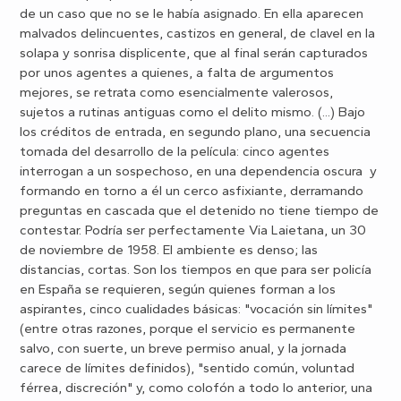
de un caso que no se le había asignado. En ella aparecen
malvados delincuentes, castizos en general, de clavel en la
solapa y sonrisa displicente, que al final serán capturados
por unos agentes a quienes, a falta de argumentos
mejores, se retrata como esencialmente valerosos,
sujetos a rutinas antiguas como el delito mismo. (...) Bajo
los créditos de entrada, en segundo plano, una secuencia
tomada del desarrollo de la película: cinco agentes
interrogan a un sospechoso, en una dependencia oscura y
formando en torno a él un cerco asfixiante, derramando
preguntas en cascada que el detenido no tiene tiempo de
contestar. Podría ser perfectamente Via Laietana, un 30
de noviembre de 1958. El ambiente es denso; las
distancias, cortas. Son los tiempos en que para ser policía
en España se requieren, según quienes forman a los
aspirantes, cinco cualidades básicas: "vocación sin límites"
(entre otras razones, porque el servicio es permanente
salvo, con suerte, un breve permiso anual, y la jornada
carece de límites definidos), "sentido común, voluntad
férrea, discreción" y, como colofón a todo lo anterior, una