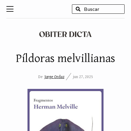
USCAR
Píldoras melvillianas
De
Jorge Ordaz
jun 27, 2025