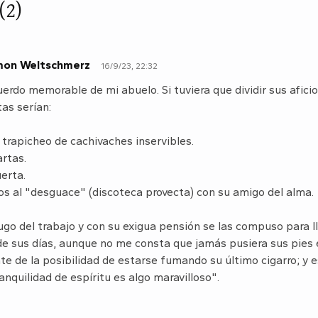
(2)
mon Weltschmerz
16/9/23, 22:32
erdo memorable de mi abuelo. Si tuviera que dividir sus afici
tas serían:
 trapicheo de cachivaches inservibles.
artas.
uerta.
gos al "desguace" (discoteca provecta) con su amigo del alma.
ugo del trabajo y con su exigua pensión se las compuso para ll
 de sus días, aunque no me consta que jamás pusiera sus pies 
te de la posibilidad de estarse fumando su último cigarro; y
anquilidad de espíritu es algo maravilloso".