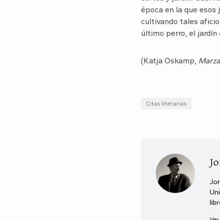
época en la que esos j
cultivando tales afici
último perro, el jardín 
(Katja Oskamp,
Marza
Citas literarias
Jo
Jor
Uni
lib
Ver