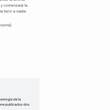
 y comenzará la
a herir a nadie.
rjona).
Geología de la
iene publicados dos