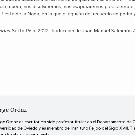
ció muera, nos disolveremos, nos evaporaremos para siempre,
fiesta de la Nada, en la que el aguijón del recuerdo no podrá y
vidas
. Sexto Piso, 2022. Traducción de Juan Manuel Salmerón A
rge Ordaz
ge Ordaz es escritor. Ha sido profesor titular en el Departamento de 
versidad de Oviedo y es miembro del Instituto Feijoo del Siglo XVIII. T
ros de relatos y seis novelas.