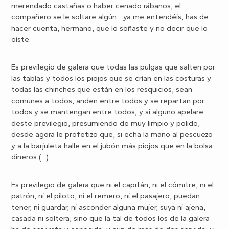
merendado castañas o haber cenado rábanos, el
compañero se le soltare algún... ya me entendéis, has de
hacer cuenta, hermano, que lo soñaste y no decir que lo
oíste.
Es previlegio de galera que todas las pulgas que salten por
las tablas y todos los piojos que se crían en las costuras y
todas las chinches que están en los resquicios, sean
comunes a todos, anden entre todos y se repartan por
todos y se mantengan entre todos; y si alguno apelare
deste previlegio, presumiendo de muy limpio y polido,
desde agora le profetizo que, si echa la mano al pescuezo
y a la barjuleta halle en el jubón más piojos que en la bolsa
dineros (...)
Es previlegio de galera que ni el capitán, ni el cómitre, ni el
patrón, ni el piloto, ni el remero, ni el pasajero, puedan
tener, ni guardar, ni asconder alguna mujer, suya ni ajena,
casada ni soltera; sino que la tal de todos los de la galera