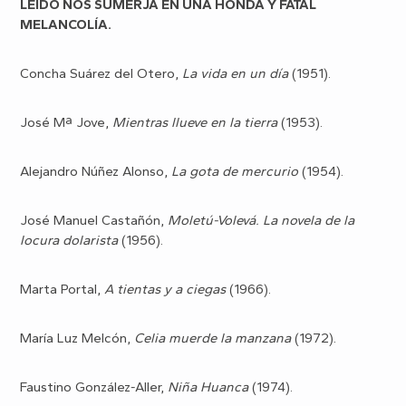
LEÍDO NOS SUMERJA EN UNA HONDA Y FATAL
MELANCOLÍA.
Concha Suárez del Otero,
La vida en un día
(1951).
José Mª Jove,
Mientras llueve en la tierra
(1953).
Alejandro Núñez Alonso,
La gota de mercurio
(1954).
José Manuel Castañón,
Moletú-Volevá. La novela de la
locura dolarista
(1956).
Marta Portal,
A tientas y a ciegas
(1966).
María Luz Melcón,
Celia muerde la manzana
(1972).
Faustino González-Aller,
Niña Huanca
(1974).