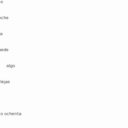
so
oche
ta
ede
e algo
lejas
o ochenta