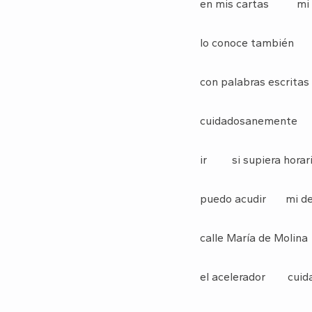
en mis cartas mi 
lo conoce también
con palabras escrita
cuidadosanement
ir si supiera horar
puedo acudir mi de
calle María de Molina
el acelerador cuid