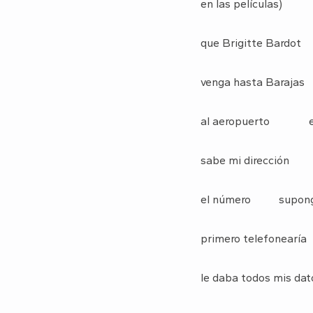
en las películas)
que Brigitte Bardot
venga hasta Barajas
al aeropuerto el
sabe mi dirección l
el número supong
primero telefonearía
le daba todos mis dat