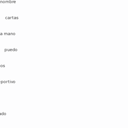
nombre
 cartas
s a mano
e puedo
ios
portivo
ado