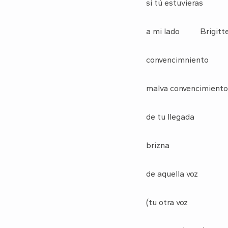
si tú estuvieras
a mi lado Brigitt
convencimniento
malva convencimiento
de tu llegada
brizna
de aquella voz
(tu otra voz