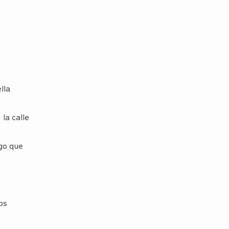
la
a calle
o que
os