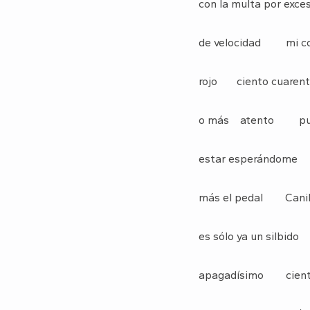
con la multa por exce
de velocidad mi c
rojo ciento cuaren
o más atento pu
estar esperándom
más el pedal Canil
es sólo ya un silbido
apagadísimo cient