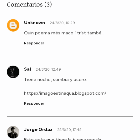
Comentarios
(3)
Unknown
24/3/20, 10:29
U
Quin poema més maco i trist també...
Responder
Sal
24/3/20, 12:49
S
Tiene noche, sombra y acero.
https://imagoestinaqua.blogspot.com/
Responder
Jorge Ordaz
25/3/20, 17:45
J
Esto es lo que tiene la buena poesía.