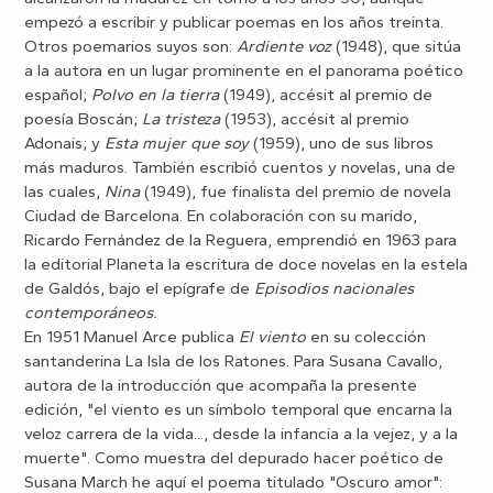
empezó a escribir y publicar poemas en los años treinta.
Otros poemarios suyos son:
Ardiente voz
(1948), que sitúa
a la autora en un lugar prominente en el panorama poético
español;
Polvo en la tierra
(1949), accésit al premio de
poesía Boscán;
La tristeza
(1953), accésit al premio
Adonais; y
Esta mujer que soy
(1959), uno de sus libros
más maduros. También escribió cuentos y novelas, una de
las cuales,
Nina
(1949), fue finalista del premio de novela
Ciudad de Barcelona. En colaboración con su marido,
Ricardo Fernández de la Reguera, emprendió en 1963 para
la editorial Planeta la escritura de doce novelas en la estela
de Galdós, bajo el epígrafe de
Episodios nacionales
contemporáneos.
En 1951 Manuel Arce publica
El viento
en su colección
santanderina La Isla de los Ratones. Para Susana Cavallo,
autora de la introducción que acompaña la presente
edición, "el viento es un símbolo temporal que encarna la
veloz carrera de la vida..., desde la infancia a la vejez, y a la
muerte". Como muestra del depurado hacer poético de
Susana March he aquí el poema titulado "Oscuro amor":