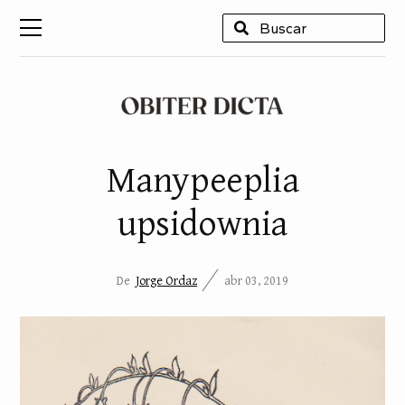
USCAR
Manypeeplia
upsidownia
De
Jorge Ordaz
abr 03, 2019