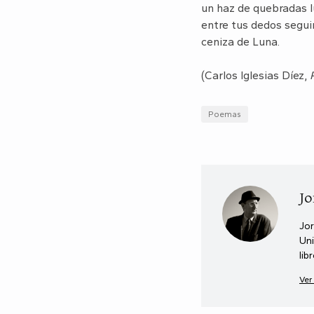
un haz de quebradas l
entre tus dedos segui
ceniza de Luna.
(Carlos Iglesias Díez,
Poemas
Jo
Jor
Uni
lib
Ver