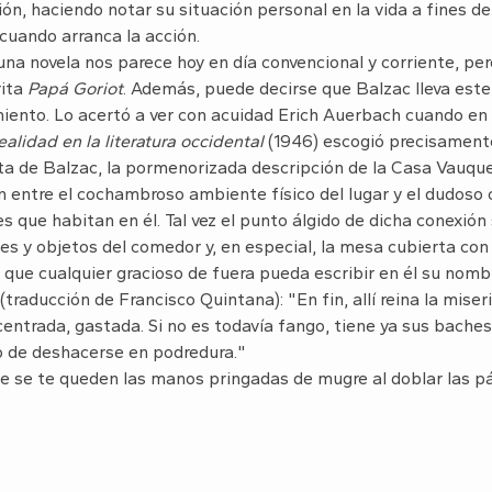
ón, haciendo notar su situación personal en la vida a fines d
cuando arranca la acción.
una novela nos parece hoy en día convencional y corriente, pero
rita
Papá Goriot
. Además, puede decirse que Balzac lleva este 
miento. Lo acertó a ver con acuidad Erich Auerbach cuando en
ealidad en la literatura occidental
(1946)
escogió precisament
ista de Balzac, la pormenorizada descripción de la Casa Vauqu
n entre el cochambroso ambiente físico del lugar y el dudos
s que habitan en él. Tal vez el punto álgido de dicha conexión
es y objetos del comedor y, en especial, la mesa cubierta con
 que cualquier gracioso de fuera pueda escribir en él su nomb
(traducción de Francisco Quintana): "En fin, allí reina la miser
entrada, gastada. Si no es todavía fango, tiene ya sus baches; 
o de deshacerse en podredura."
e se te queden las manos pringadas de mugre al doblar las pá