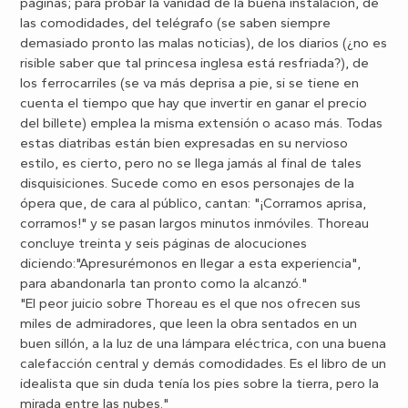
páginas; para probar la vanidad de la buena instalación, de
las comodidades, del telégrafo (se saben siempre
demasiado pronto las malas noticias), de los diarios (¿no es
risible saber que tal princesa inglesa está resfriada?), de
los ferrocarriles (se va más deprisa a pie, si se tiene en
cuenta el tiempo que hay que invertir en ganar el precio
del billete) emplea la misma extensión o acaso más. Todas
estas diatribas están bien expresadas en su nervioso
estilo, es cierto, pero no se llega jamás al final de tales
disquisiciones. Sucede como en esos personajes de la
ópera que, de cara al público, cantan: "¡Corramos aprisa,
corramos!" y se pasan largos minutos inmóviles. Thoreau
concluye treinta y seis páginas de alocuciones
diciendo:"Apresurémonos en llegar a esta experiencia",
para abandonarla tan pronto como la alcanzó."
"El peor juicio sobre Thoreau es el que nos ofrecen sus
miles de admiradores, que leen la obra sentados en un
buen sillón, a la luz de una lámpara eléctrica, con una buena
calefacción central y demás comodidades. Es el libro de un
idealista que sin duda tenía los pies sobre la tierra, pero la
mirada entre las nubes."