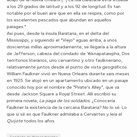
a los 29 grados de latitud y a los 92 de longitud. Es tan
notable por el buen aire que en ella se respira, como por
los escelentes pescados que abundan en aquellos
parages."
Así pues, desde la ínsula Barataria, en el delta del
Mississippi, y siguiendo el "Viejo" aguas arriba, a unos
doscientas millas aproximadamente, se llegaría a la altura
de Jefferson, cabeza del condado de Yoknapatawpha, Dos
territorios literarios, uno cervantino y otro faulkneriano,
relativamente juntos desde el punto de vista geográficos.
William Faulkner vivió en Nueva Orleans durante seis meses
en 1925. Se alojó en un apartamento ubicado en un pasaje
conocido hoy por el nombre de "Pirate's Alley", que va
desde Jackson Square a Royal Street. Allí escribió su
primera novela,
La paga de los soldados
. ¿Conocería
Faulkner la existencia de la cercana Barataria? No lo sé. Lo
que sí sé es que Faulkner admiraba a Cervantes y leía el
Quijote
todos los años.
Condado de Yoknapatawpha