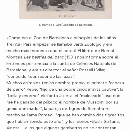
Elefante del Jardí Zoològic de Barcelona
¿Cómo era el Zoo de Barcelona a principios de los años
treinta? Para empezar se llamaba Jardí Zoològic y era
mucho más modesto que el actual. El librito de Bernat
Montsià
Les besties del parc
(1931) nos informa sobre él.
Entonces pertenecia a la Junta de Ciències Naturals de
Barcelona, y era su director el señor Rossell i Vilar,
"conocido teorizador de las razas".
Muchos animales tenían nombre propio: el primate "cabeza
de perro" Pepe, "hijo de una pobre cinodefalita cautiva"; la
"bella y enorme" elefanta Julieta: el "malcarado" oso que
"se ha ganado del público el nombre de Mussolini por su
genio dominador"; la pareja de tigres de Sumatra -el
macho se llama Romeo- "que se han comido dos tigrecitos
que habían tenido este año"; y los leones -Bosh. Sultana,
Xineta...- a los que algunos gamberros no se contentan