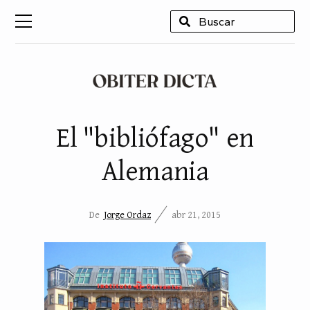
USCAR
El "bibliófago" en
Alemania
De
Jorge Ordaz
abr 21, 2015