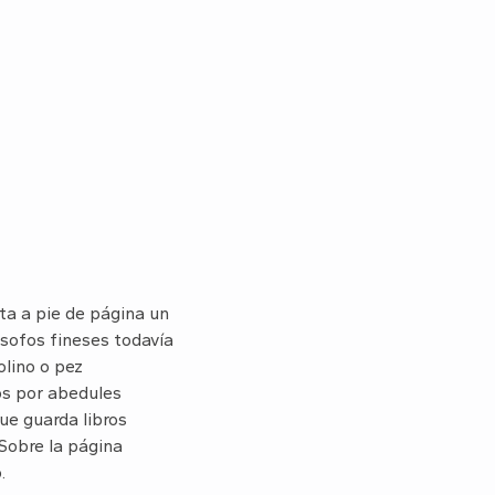
ta a pie de página un
lósofos fineses todavía
olino o pez
os por abedules
ue guarda libros
 Sobre la página
.