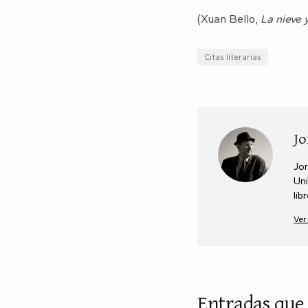
(Xuan Bello,
La nieve 
Citas literarias
Jo
Jor
Uni
lib
Ver
Entradas que