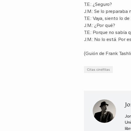
T.E.: ¿Seguro?
J.M.: Se lo preparaba 
T.E.: Vaya, siento lo d
J.M.: ¿Por qué?
T.E.: Porque no sabía
J.M.: No lo está. Por 
(Guión de Frank Tashl
Citas cinéfilas
Jo
Jor
Uni
lib