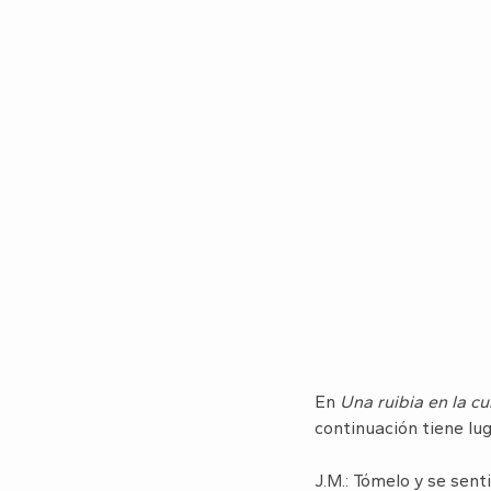
En
Una ruibia en la c
continuación tiene lug
J.M.: Tómelo y se senti