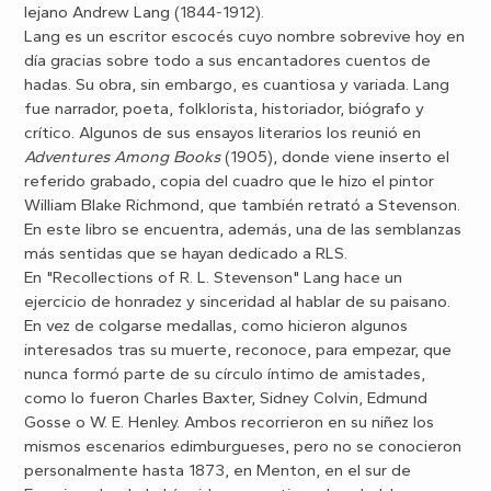
lejano Andrew Lang (1844-1912).
Lang es un escritor escocés cuyo nombre sobrevive hoy en
día gracias sobre todo a sus encantadores cuentos de
hadas. Su obra, sin embargo, es cuantiosa y variada. Lang
fue narrador, poeta, folklorista, historiador, biógrafo y
crítico. Algunos de sus ensayos literarios los reunió en
Adventures Among Books
(1905), donde viene inserto el
referido grabado, copia del cuadro que le hizo el pintor
William Blake Richmond, que también retrató a Stevenson.
En este libro se encuentra, además, una de las semblanzas
más sentidas que se hayan dedicado a RLS.
En "Recollections of R. L. Stevenson" Lang hace un
ejercicio de honradez y sinceridad al hablar de su paisano.
En vez de colgarse medallas, como hicieron algunos
interesados tras su muerte, reconoce, para empezar, que
nunca formó parte de su círculo íntimo de amistades,
como lo fueron Charles Baxter, Sidney Colvin, Edmund
Gosse o W. E. Henley. Ambos recorrieron en su niñez los
mismos escenarios edimburgueses, pero no se conocieron
personalmente hasta 1873, en Menton, en el sur de