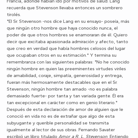
Francia, adonde habían ido por motivos de salud. Lang
recuerda que Stevenson llevaba entonces un sombrero
tirolés.
"El Sr. Stevenson -nos dice Lang en su ensayo- poseía, más
que ningún otro hombre que haya conocido nunca, el
poder de que otros hombres se enamoraran de él. Quiero
decir que excitaba apasionada admiración y afecto, tanto
que creo en verdad que había hombres celosos del lugar
que ocupaban otros en su estimación." Y termina su
remembranza con las siguientes palabras: "No he conocido
ningún hombre en quien las preeminentes virtudes viriles
de amabilidad, coraje, simpatía, generosidad y entrega,
fueran más hermosamente destacables que en el Sr.
Stevenson; ningún hombre tan amado -no es palabra
demasiado fuerte- por tanta y tan variada gente. Él era
tan excepcional en carácter como en genio literario."
Después de esta declaración de amor de alguien que le
conoció en vida no es de extrañar que algo de esta
subyugante y querible personalidad se transmita
igualmente al lector de sus obras. Fernando Savater
escribió un libro titulado
Amor a R. L. Stevenson
. Entiendo