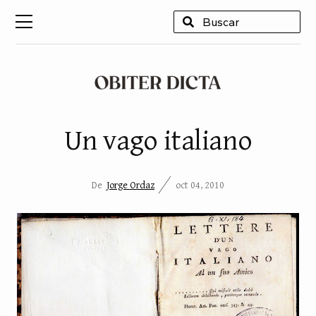
USCAR
Un vago italiano
De
Jorge Ordaz
oct 04, 2010