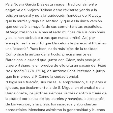
Para Noelia García Díaz esta imagen tradicionalmente
negativa del viajero italiano debe revisarse yendo a la
edición original y no a la traducción francesa del P. Livoy,
que la mutila y deja sin sentido, y que es la única versión
que conoció la mayoría de sus comentaristas españoles.
Al Vago Italiano se le han afeado muchas de sus opiniones
y se le han atribuído otras que nunca emitió. Así, por
ejemplo, se ha escrito que Barcelona le pareció al P. Caimo
una "escoria". Pues bien, nada más lejos de la realidad.
Como dice la autora del artículo, precisamente es
Barcelona la ciudad que, junto con Cádiz, más sedujo al
viajero italiano, y en prueba de ello cita un pasaje del
Viaje
de España
(1776-1794), de Antonio Ponz, referido al juicio
que le merece al P. Caimo la ciudad condal:
"Elogia su situación, sus calles, el empredrado, sus plazas e
iglesias, particularmente la de S. Miguel en el arrabal de la
Barceloneta, los jardines siempre verdes dentro y fuera de
la ciudad por causa de los laureles y naranjos; la aplicación
de los vecinos, la limpieza, los sabrosos y abundantes
comestibles. Menciona asimismo la generosidad y buenos