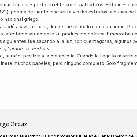
minio turco despertó en él fervores patrióticos. Entonces c
823), poema de ciento cincuenta y ocho estrofas, algunas de 
o nacional griego.
asladó a vivir a Corfú, donde fue recibido como un héroe. Pr
go, afectaron seriamente su producción poética. Empezaba u
s siguientes fue sacando a la luz, con cuentagotas, algunos 
dos
,
Lambros
o
Porfiras
.
o, huraño, proclive a la melancolía. Cuando le llegó la muerte
binete muchos papeles, pero ninguno completo. Solo fragment
rge Ordaz
ge Ordaz es escritor. Ha sido profesor titular en el Departamento de 