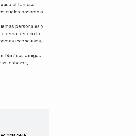
ompuso el famoso
las cuales pasaron a
oblemas personales y
n poema pero no lo
poemas inconclusos,
 en 1857 sus amigos
os, esbozos,
Geología de la