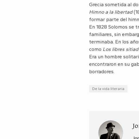
Grecia sometida al do
Himno a la libertad
(1
formar parte del himn
En 1828 Solomos se tr
familiares, sin embar
terminaba. En los año
como
Los libres sitia
Era un hombre solitari
encontraron en su ga
borradores.
De la vida literaria
Jo
Jor