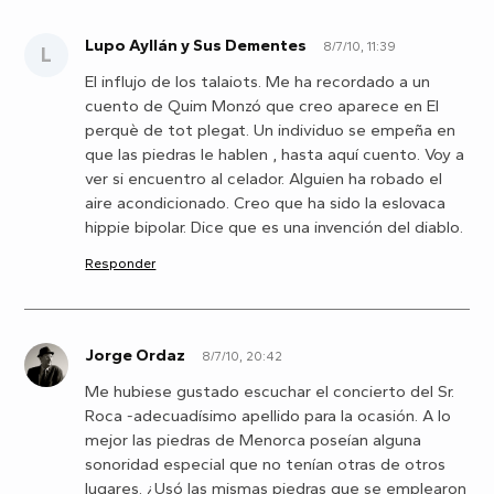
Lupo Ayllán y Sus Dementes
8/7/10, 11:39
L
El influjo de los talaiots. Me ha recordado a un
cuento de Quim Monzó que creo aparece en El
perquè de tot plegat. Un individuo se empeña en
que las piedras le hablen , hasta aquí cuento. Voy a
ver si encuentro al celador. Alguien ha robado el
aire acondicionado. Creo que ha sido la eslovaca
hippie bipolar. Dice que es una invención del diablo.
Responder
Jorge Ordaz
8/7/10, 20:42
J
Me hubiese gustado escuchar el concierto del Sr.
Roca -adecuadísimo apellido para la ocasión. A lo
mejor las piedras de Menorca poseían alguna
sonoridad especial que no tenían otras de otros
lugares. ¿Usó las mismas piedras que se emplearon