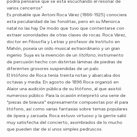
podría pensarse que se está escuchando el resonar de
varios cencerros".
Es probable que Antoni Roca Várez (1866-1925) conociera
esta peculiaridad de las fonolitas, pero en su Menorca
natal no las hay. De modo que tuvo que contentarse con
extraer sonoridades de otras clases de rocas. Roca Várez,
doctor en Filosofía y Letras y profesor de Instituto en
Mahón, poseía un oído musical extraordinario y un gran
ingenio. Suya es la invención de un
litófono
, instrumento
de percusión hecho con distintas láminas de piedras de
diferentes grosores suspendidas de un palo.
El litófono de Roca tenía treinta notas y abarcaba dos
octavas y media. En agosto de 1896 Roca organizó en
Alaior una audición pública de su litófono, al que asistió
numeroso público. Para la ocasión interpretó una serie de
"piezas de bravura" expresamente compuestas por él para
litófono, así como varias fantasías sobre temas populares
de ópera y zarzuela. Roca estuvo virtuoso y la gente salió
muy satisfecha del concierto, asombrados de lo mucho
que pueden dar de sí unos simples pedruscos.