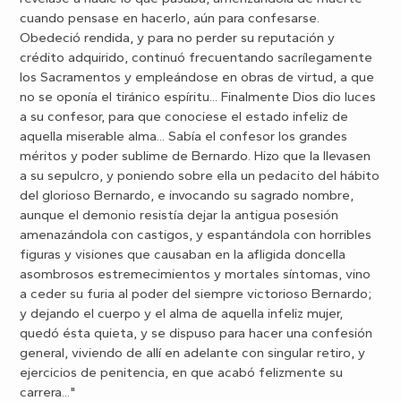
cuando pensase en hacerlo, aún para confesarse.
Obedeció rendida, y para no perder su reputación y
crédito adquirido, continuó frecuentando sacrílegamente
los Sacramentos y empleándose en obras de virtud, a que
no se oponía el tiránico espíritu... Finalmente Dios dio luces
a su confesor, para que conociese el estado infeliz de
aquella miserable alma... Sabía el confesor los grandes
méritos y poder sublime de Bernardo. Hizo que la llevasen
a su sepulcro, y poniendo sobre ella un pedacito del hábito
del glorioso Bernardo, e invocando su sagrado nombre,
aunque el demonio resistía dejar la antigua posesión
amenazándola con castigos, y espantándola con horribles
figuras y visiones que causaban en la afligida doncella
asombrosos estremecimientos y mortales síntomas, vino
a ceder su furia al poder del siempre victorioso Bernardo;
y dejando el cuerpo y el alma de aquella infeliz mujer,
quedó ésta quieta, y se dispuso para hacer una confesión
general, viviendo de allí en adelante con singular retiro, y
ejercicios de penitencia, en que acabó felizmente su
carrera..."