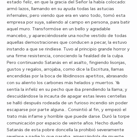
estado feliz, en que la gracia del Señor la había colocado:
armó lazos, llamando en su ayuda todas las astucias
infernales; pero viendo que era en vano todo, tomó esta
empresa por suya, saliendo al campo en persona, para batir
aquel muro. Transformóse en un bello y agradable
mancebo, y apareciéndosele una noche vestido de todas
aquellas demostraciones que conducen a pecar, la estuvo
instando a que se rindiese. Tuvo al principio grande horror y
una firme resistencia, conociendo la fealdad de la culpa.
Pero continuando Satanás en el asalto, fingiendo lisonjas,
gustos y regalos, arrojaba, como dice la Escritura, llamas
encendidas por la boca de libidinosos apetitos, abrasando
con su aliento los carbones más helados y muertos. Ya
sentía la infeliz en su pecho que iba prendiendo la llama; y
descuidándose la incauta de apagar estas leves centellas
se halló después rodeada de un furioso incendio sin poder
escaparse por parte alguna... Consintió al fin, y empezó el
trato más infame y horrible que puede darse. Duró la torpe
comunicación por espacio de veinte años. Hecho dueño
Satanás de esta pobre doncella la prohibió severamente
revelase a nadie lo que pasaba, amenzándola de muerte