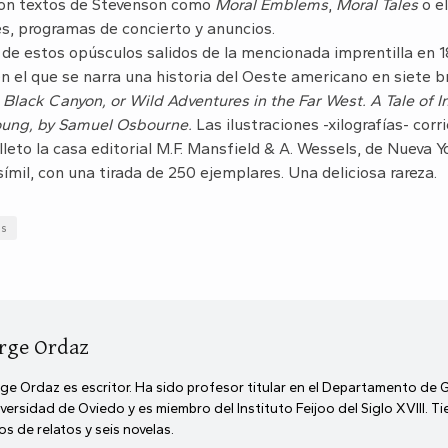
eron textos de Stevenson como
Moral Emblems
,
Moral Tales
o e
s, programas de concierto y anuncios.
de estos opúsculos salidos de la mencionada imprentilla en 18
n el que se narra una historia del Oeste americano en siete b
:
Black Canyon, or Wild Adventures in the Far West. A Tale of I
ung, by Samuel Osbourne.
Las ilustraciones -xilografías- corri
leto la casa editorial M.F. Mansfield & A. Wessels, de Nueva Y
ímil, con una tirada de 250 ejemplares. Una deliciosa rareza.
as
rge Ordaz
ge Ordaz es escritor. Ha sido profesor titular en el Departamento de 
versidad de Oviedo y es miembro del Instituto Feijoo del Siglo XVIII. T
ros de relatos y seis novelas.