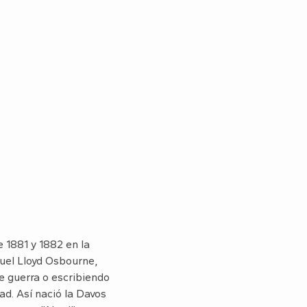
e 1881 y 1882 en la
muel Lloyd Osbourne,
e guerra o escribiendo
d. Así nació la Davos