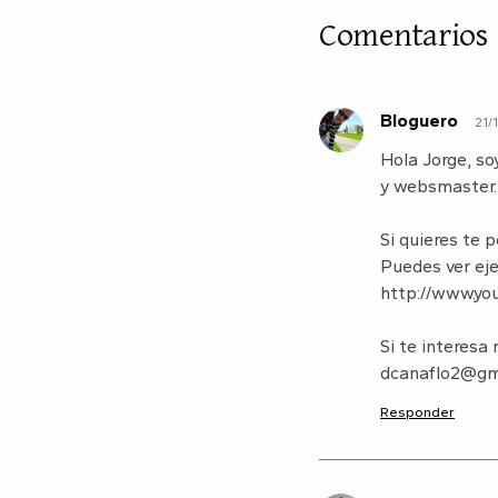
Comentarios
Bloguero
21/
B
Hola Jorge, so
y websmaster.
Si quieres te 
Puedes ver eje
http://www.yo
Si te interesa
dcanaflo2@gm
Responder