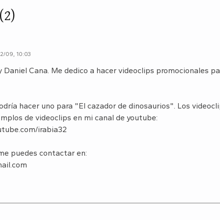
(2)
12/09, 10:03
y Daniel Cana. Me dedico a hacer videoclips promocionales par
podría hacer uno para "El cazador de dinosaurios". Los videocl
mplos de videoclips en mi canal de youtube:
utube.com/irabia32
 me puedes contactar en:
ail.com