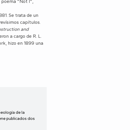
l poema "Not I",
81. Se trata de un
revísimos capítulos.
nstruction and
eron a cargo de R. L.
ork, hizo en 1899 una
Geología de la
iene publicados dos