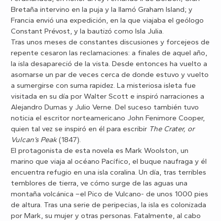
Bretaña intervino en la puja y la llamó Graham Island; y
Francia envió una expedición, en la que viajaba el geólogo
Constant Prévost, y la bautizó como Isla Julia.
Tras unos meses de constantes discusiones y forcejeos de
repente cesaron las
reclamaciones: a finales de aquel año,
la isla desapareció de la vista. Desde entonces ha vuelto a
asomarse un par de veces cerca de donde estuvo y vuelto
a sumergirse con suma rapidez. La misteriosa isleta fue
visitada en su día por Walter Scott e inspiró narraciones a
Alejandro Dumas y Julio Verne. Del suceso también tuvo
noticia el escritor norteamericano John Fenimore Cooper,
quien tal vez se inspiró en él para escribir
The Crater, or
Vulcan’s Peak
(1847).
El protagonista de esta novela es Mark Woolston, un
marino que viaja al océano Pacífico, el buque naufraga y él
encuentra refugio en una isla coralina. Un día, tras terribles
temblores de tierra, ve cómo surge de las aguas una
montaña volcánica –el Pico de Vulcano- de unos
1000 pies
de altura. Tras una serie de peripecias, la isla es colonizada
por Mark, su mujer y otras personas. Fatalmente, al cabo