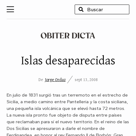
USCAR
Islas desaparecidas
De
Jorge Ordaz
sept 13, 2008
En julio de 1831 surgió tras un terremoto en el estrecho de
Sicilia, a medio camino entre Pantelleria y la costa siciliana,
una pequeña isla volcánica que se elevó hasta 72 metros.
La nueva isla pronto fue objeto de disputa entre países
que reclamaban para sí el nuevo territorio. En el reino de las
Dos Sicilias se apresuraron a darle el nombre de
Ferdinandea, en honor al rey Fernando II de Borbón; Gran