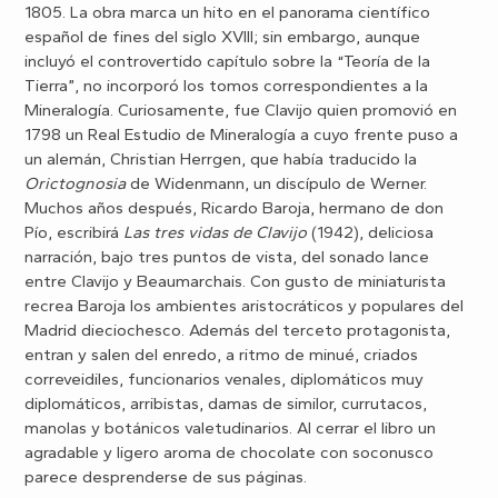
1805. La obra marca un hito en el panorama científico
español de fines del siglo XVIII; sin embargo, aunque
incluyó el controvertido capítulo sobre la “Teoría de
la
Tierra
”, no incorporó los tomos correspondientes a
la
Mineralogía. Curiosamente
, fue Clavijo quien promovió en
1798 un Real Estudio de Mineralogía a cuyo frente puso a
un alemán, Christian Herrgen, que había traducido
la
Orictognosia
de Widenmann, un discípulo de Werner.
Muchos años después, Ricardo Baroja, hermano de don
Pío, escribirá
Las tres vidas de Clavijo
(1942), deliciosa
narración, bajo tres puntos de vista, del sonado lance
entre Clavijo y Beaumarchais. Con gusto de miniaturista
recrea Baroja los ambientes aristocráticos y populares del
Madrid dieciochesco. Además del terceto protagonista,
entran y salen del enredo, a ritmo de minué, criados
correveidiles, funcionarios venales, diplomáticos muy
diplomáticos, arribistas, damas de similor, currutacos,
manolas y botánicos valetudinarios. Al cerrar el libro un
agradable y ligero aroma de chocolate con soconusco
parece desprenderse de sus páginas.