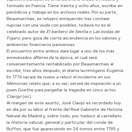
formado en Francia. Tiene treinta y ocho años, escribe en
periódicos y trabaja en los archivos reales. Por su parte,
Beaumarchais, ex relojero enriquecido tras contraer
nupcias con una viuda con posibles, todavía no es el
celebrado autor de
El barbero de Sevilla
o
Las bodas de
Fígaro
, pero goza de cierta ascendencia en los salones y
ambientes financieros parisienses.
El encuentro entre ambos dará lugar a uno de los más
enrevesados
affaires
de la época, el cual será
convenientemente rentabilizado por Beaumarchais al
escribir, tres años después, el drama lacrimógeno
Eugenia
.
En 1774 sacará de nuevo a relucir el incidente en sus
Memorias
; relato que, a su vez, servirá de inspiración a un
joven Goethe para pergeñar la tragedia en cinco actos
Clavigo
(sic).
Al margen de este asunto, José Clavijo es recordado hoy
en día por su labor al frente del Real Gabinete de Historia
Natural de Madrid y, sobre todo, por traducir al castellano
la
Historia
natural, general y particular,
del conde de
Buffon, que fue apareciendo en 24 tomos entre 1785 y