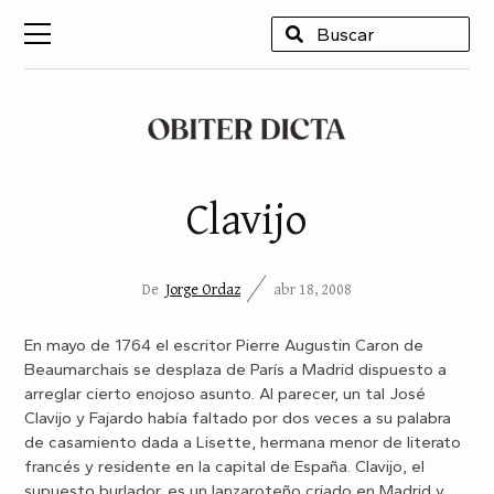
USCAR
Clavijo
De
Jorge Ordaz
abr 18, 2008
En mayo de 1764 el escritor Pierre Augustin Caron de
Beaumarchais se desplaza de París a Madrid dispuesto a
arreglar cierto enojoso asunto. Al parecer, un tal José
Clavijo y Fajardo había faltado por dos veces a su palabra
de casamiento dada a Lisette, hermana menor de literato
francés y residente en la capital de España. Clavijo, el
supuesto burlador, es un lanzaroteño criado en Madrid y