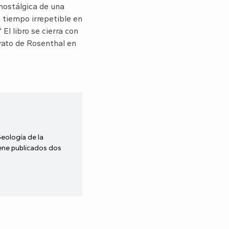
 nostálgica de una
 tiempo irrepetible en
l libro se cierra con
rato de Rosenthal en
Geología de la
iene publicados dos