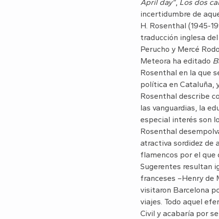
April day”
,
Los dos ca
incertidumbre de aquel
H. Rosenthal (1945-199
traducción inglesa de
Perucho y Mercé Rodore
Meteora ha editado
B
Rosenthal en la que se
política en Cataluña, 
Rosenthal describe co
las vanguardias, la ed
especial interés son l
Rosenthal desempolva 
atractiva sordidez de 
flamencos por el que 
Sugerentes resultan i
franceses –Henry de M
visitaron Barcelona p
viajes. Todo aquel ef
Civil y acabaría por se