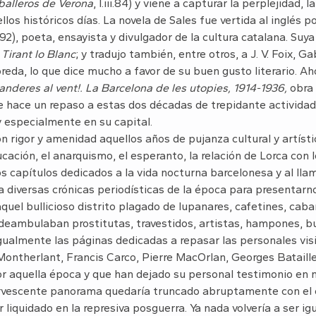
balleros de Verona
, I.iii.84) y viene a capturar la perplejidad, la
los históricos días. La novela de Sales fue vertida al inglés p
2), poeta, ensayista y divulgador de la cultura catalana. Suya
l
Tirant lo Blanc
; y tradujo también, entre otros, a J. V. Foix, Ga
da, lo que dice mucho a favor de su buen gusto literario. Ahor
anderes al vent!. La Barcelona de les utopies, 1914-1936,
obra
 hace un repaso a estas dos décadas de trepidante actividad s
y especialmente en su capital.
n rigor y amenidad aquellos años de pujanza cultural y artíst
ucación, el anarquismo, el esperanto, la relación de Lorca con l
os capítulos dedicados a la vida nocturna barcelonesa y al lla
diversas crónicas periodísticas de la época para presentarn
aquel bullicioso distrito plagado de lupanares, cafetines, caba
deambulaban prostitutas, travestidos, artistas, hampones, bu
gualmente las páginas dedicadas a repasar las personales visi
ontherlant, Francis Carco, Pierre MacOrlan, Georges Bataill
or aquella época y que han dejado su personal testimonio en n
ervescente panorama quedaría truncado abruptamente con el e
r liquidado en la represiva posguerra. Ya nada volvería a ser igu