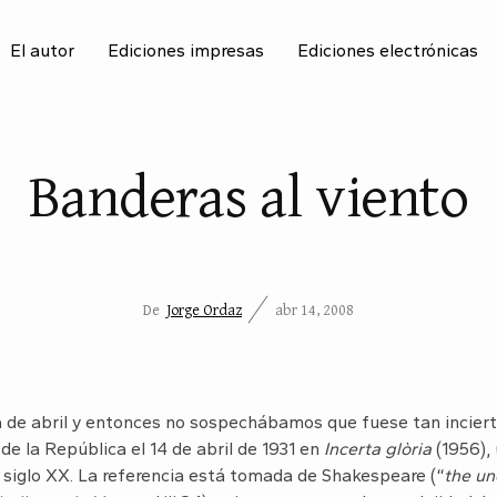
El autor
Ediciones impresas
Ediciones electrónicas
BU
Banderas al viento
De
Jorge Ordaz
abr 14, 2008
día de abril y entonces no sospechábamos que fuese tan incier
de la República el 14 de abril de 1931 en
Incerta glòria
(1956),
l siglo XX. La referencia está tomada de Shakespeare (“
the un