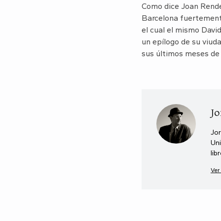
Como dice Joan Rendé e
Barcelona fuertemente
el cual el mismo Davi
un epílogo de su viud
sus últimos meses de 
Jo
Jor
Uni
lib
Ver