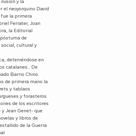
 ilusión y la
or el neoyorquino David
 fue la primera
briel Ferrater, Joan
a, la Editorial
 póstuma de
ocial, cultural y
ica, deteniéndose en
os catalanes... De
mado Barrio Chino.
os de primera mano la
rets y tablaos
rgueses y forasteros.
ones de los escritores
e y Jean Genet- que
ovelas y libros de
stallido de la Guerra
al.