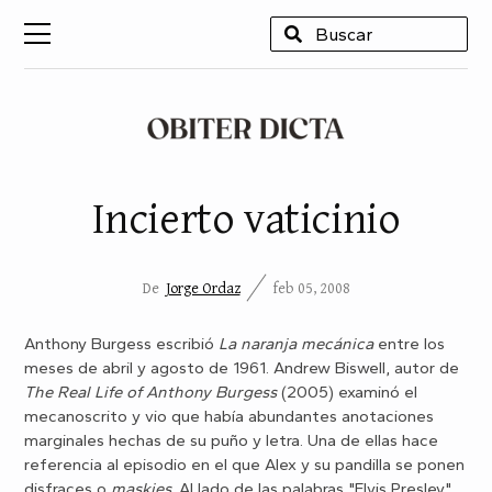
USCAR
Incierto vaticinio
De
Jorge Ordaz
feb 05, 2008
Anthony Burgess escribió
La naranja mecánica
entre los
meses de abril y agosto de 1961. Andrew Biswell, autor de
The Real Life of Anthony Burgess
(2005) examinó el
mecanoscrito y vio que había abundantes anotaciones
marginales hechas de su puño y letra. Una de ellas hace
referencia al episodio en el que Alex y su pandilla se ponen
disfraces o
maskies
. Al lado de las palabras "Elvis Presley"