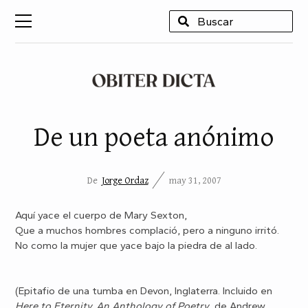
USCAR
De un poeta anónimo
De
Jorge Ordaz
may 31, 2007
Aquí yace el cuerpo de Mary Sexton,
Que a muchos hombres complació, pero a ninguno irritó.
No como la mujer que yace bajo la piedra de al lado.
(Epitafio de una tumba en Devon, Inglaterra. Incluido en
Here to Eternity. An Anthology of Poetry
, de Andrew